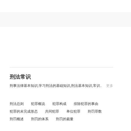
刑法常识
刑事法律基本知识,学习刑法的基础知识,刑法基本知识,常识..
更多
刑法总则
犯罪概说
犯罪构成
排除犯罪的事由
犯罪的未完成形态
共同犯罪
单位犯罪
刑罚罪数
刑罚概述
刑罚的体系
刑罚的裁量