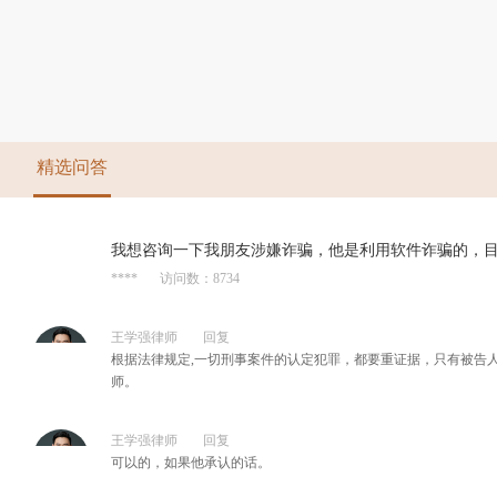
精选问答
我想咨询一下我朋友涉嫌诈骗，他是利用软件诈骗的，
****
访问数：8734
赵明赫律师
/
王学强律师
回复
1861190949
根据法律规定,一切刑事案件的认定犯罪，都要重证据，只有被告
师。
王学强律师
回复
可以的，如果他承认的话。