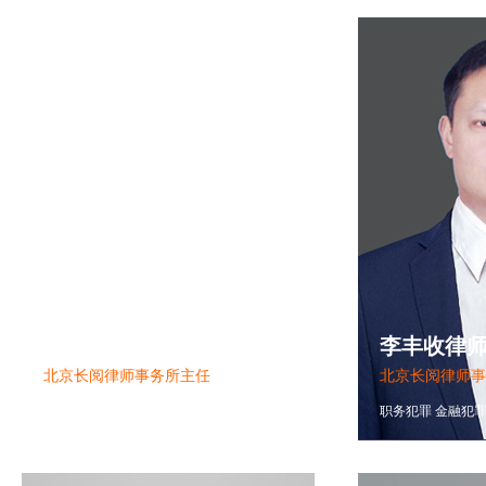
/
1867103588
王学强律师
李丰收律
北京长阅律师事务所主任
北京长阅律师事
经济犯罪
企业家犯罪
刑事上诉
职务犯罪
金融犯
张淑锋律师
/
1581076422