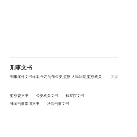
刑事文书
刑事案件文书样本,学习制作公安,监察,人民法院,监察机关..
更多
监察委文书
公安机关文书
检察院文书
律师刑事常用文书
法院刑事文书