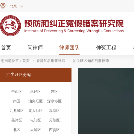

北京

首页
问律师
律师团队
伸冤工程
您当前位置：
首页
>
香港知名刑事律师
>
油尖旺区知名刑事律师
油尖旺区分站
中西区
湾仔区
东区
南区
油尖旺区
深水埗区
九龙城区
黄大仙区
观塘区
荃湾区
屯门区
元朗区
北区
大埔区
西贡区