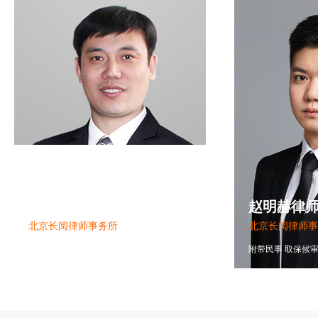
曹树明律师
赵明赫律
北京长阅律师事务所
北京长阅律师事
曹树明律师
/
金融犯罪
经济犯罪
涉税犯罪
附带民事
取保候
1586363266