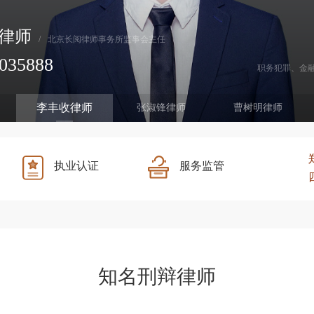
律师
/
北京长阅律师事务所监事会主任
035888
职务犯罪、金
李丰收律师
张淑锋律师
曹树明律师
执业认证
服务监管
知名刑辩律师