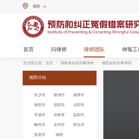

湘西

首页
问律师
律师团队
伸冤工
您当前位置：
首页
>
湖南省知名刑事律师
>
湘西知名刑事律师
湘西分站
长沙市
株洲市
湘潭市
衡阳市
邵阳市
岳阳市
常德市
张家界
益阳市
郴州市
永州市
怀化市
娄底市
湘西