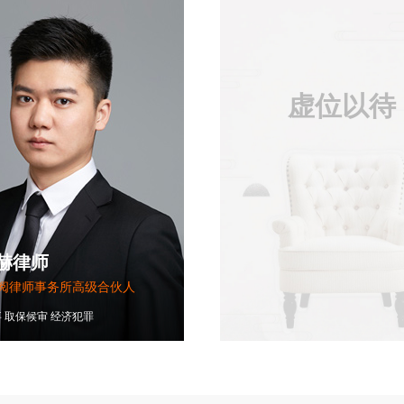
虚位以待
赫律师
阅律师事务所高级合伙人
事
取保候审
经济犯罪