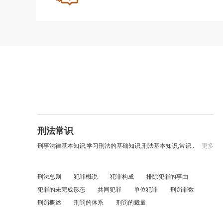
刑法常识
刑事法律基本知识,学习刑法的基础知识,刑法基本知识,常识..
更多
刑法总则
犯罪概说
犯罪构成
排除犯罪的事由
犯罪的未完成形态
共同犯罪
单位犯罪
刑罚罪数
刑罚概述
刑罚的体系
刑罚的裁量