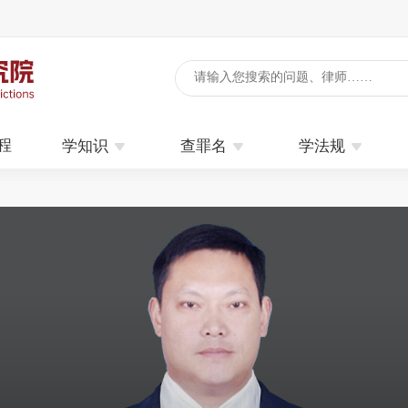



程
学知识
查罪名
学法规