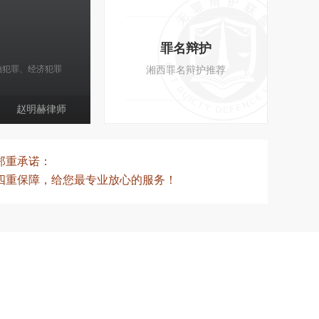
张淑锋律师
/
北京长阅律师事务所执业
罪名辩护
15810764225
融犯罪、经济犯罪
湘西罪名辩护推荐
赵明赫律师
郑重承诺：
四重保障，给您最专业放心的服务！