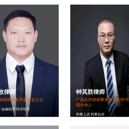
收律师
钟其胜律师
阅律师事务所监事会主任
广东合邦律师事务所党支部书
级合伙人
罪
金融犯罪
经济犯罪
刑事上诉
刑事自诉