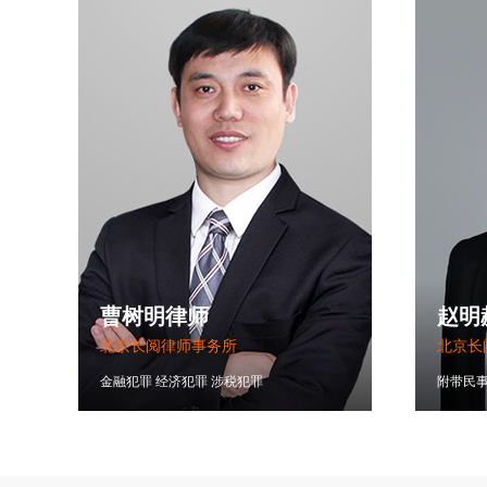
曹树明律师
赵明
北京长阅律师事务所
北京长
金融犯罪
经济犯罪
涉税犯罪
附带民