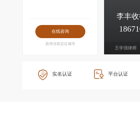
李丰收
18671
经济犯罪、企业家犯罪、刑事上诉
咨询当前定位城市
王学强律师
实名认证
平台认证