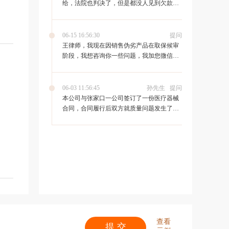
给，法院也判决了，但是都没人见到欠款
人，应该怎么才能要到钱。
06-15 16:56:30
提问
王律师，我现在因销售伪劣产品在取保候审
阶段，我想咨询你一些问题，我加您微信
了，您能通过一下吗，还有请您作为辩护人
费用是怎么收取的呢，
06-03 11:56:45
孙先生
提问
本公司与张家口一公司签订了一份医疗器械
合同，合同履行后双方就质量问题发生了争
议，后来诉至法院。张家口公司以消费者权
益保护法为依据到非公司所在区法院起诉了
我们。 请问：1，法院判决专业设备能用消
费者法吗？ 2，可以起诉到管境区以外的法
院吗？谢谢
查看
提 交