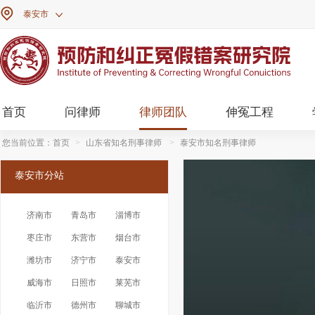

泰安市

首页
问律师
律师团队
伸冤工程
您当前位置：
首页
>
山东省知名刑事律师
>
泰安市知名刑事律师
泰安市分站
济南市
青岛市
淄博市
枣庄市
东营市
烟台市
潍坊市
济宁市
泰安市
威海市
日照市
莱芜市
临沂市
德州市
聊城市