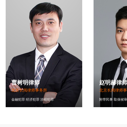
曹树明律师
赵明赫律
北京长阅律师事务所
北京长阅律师事
金融犯罪
经济犯罪
涉税犯罪
附带民事
取保候