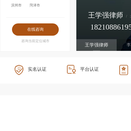
滨州市
菏泽市
王学强律师
/
1821088619
附带民事、取保候审、经济犯罪
咨询当前定位城市
王学强律师
李
实名认证
平台认证