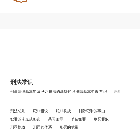
刑法常识
刑事法律基本知识,学习刑法的基础知识,刑法基本知识,常识..
更多
刑法总则
犯罪概说
犯罪构成
排除犯罪的事由
犯罪的未完成形态
共同犯罪
单位犯罪
刑罚罪数
刑罚概述
刑罚的体系
刑罚的裁量