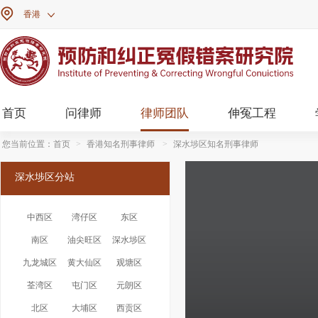

香港

首页
问律师
律师团队
伸冤工程
您当前位置：
首页
>
香港知名刑事律师
>
深水埗区知名刑事律师
深水埗区分站
中西区
湾仔区
东区
南区
油尖旺区
深水埗区
九龙城区
黄大仙区
观塘区
荃湾区
屯门区
元朗区
北区
大埔区
西贡区