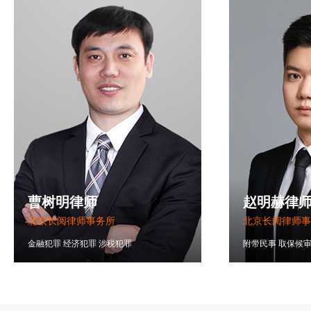
曹树明律师
赵明赫律
北京长阅律师事务所
北京长阅律师事
金融犯罪
经济犯罪
涉税犯罪
附带民事
取保候