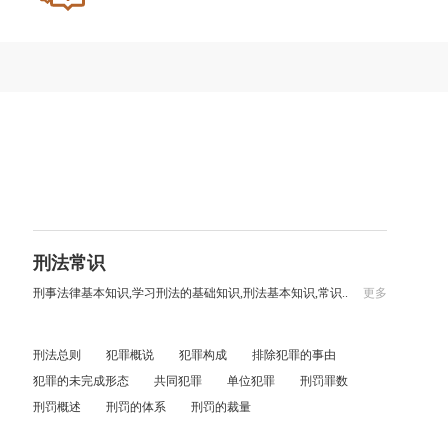
刑法常识
刑事法律基本知识,学习刑法的基础知识,刑法基本知识,常识..
更多
刑法总则
犯罪概说
犯罪构成
排除犯罪的事由
犯罪的未完成形态
共同犯罪
单位犯罪
刑罚罪数
刑罚概述
刑罚的体系
刑罚的裁量