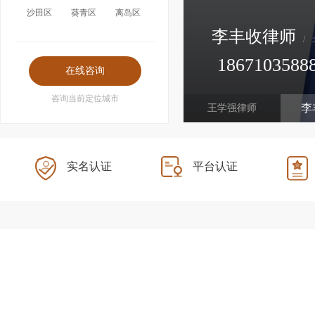
沙田区
葵青区
离岛区
李丰收律师
/
1867103588
经济犯罪、企业家犯罪、刑事上诉
咨询当前定位城市
李
王学强律师
实名认证
平台认证