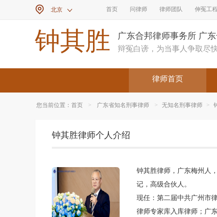

首页
问律师
律师团队
伸冤工
北京

钟其胜
广东合邦律师事务所 广
辩冤白谤，为当事人争取尽
律师首页
您当前位置：
首页
>
广东省知名刑事律师
>
无知名刑事律师
>
钟其胜律师个人介绍
钟其胜律师，广东梅州人
记，高级合伙人。
现任：第二届中共广州市
律师专家库入库律师；广