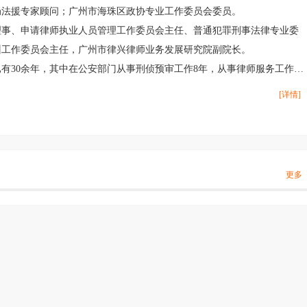
局法援专家顾问；广州市海珠区政协专业工作委员会委员。
理事、申请律师执业人员管理工作委员会主任、普通犯罪刑事法律专业委
训工作委员会主任，广州市律兴律师业务发展研究院副院长。
有30余年，其中在公安部门从事刑侦预审工作8年，从事律师服务工作20
论知识以及丰富的实践经验，已形成以刑事辩护、刑事控告和代理、刑事
[详情]
要领域的执业特色，其工作勤勉负责，受到了当事人的广泛好评。
同类型的刑事案件，取得了非常突出显著的辩护效果，维护了当事人的合
更多