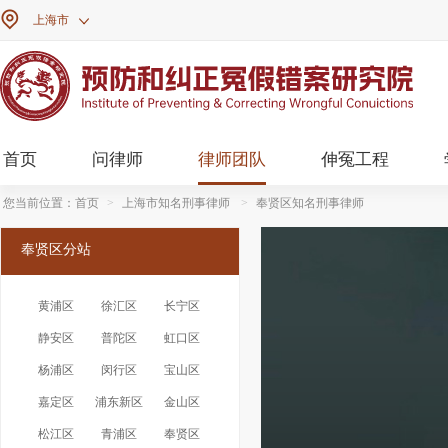

上海市

首页
问律师
律师团队
伸冤工程
您当前位置：
首页
>
上海市知名刑事律师
>
奉贤区知名刑事律师
奉贤区分站
黄浦区
徐汇区
长宁区
静安区
普陀区
虹口区
杨浦区
闵行区
宝山区
嘉定区
浦东新区
金山区
松江区
青浦区
奉贤区