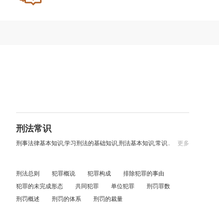
刑法常识
刑事法律基本知识,学习刑法的基础知识,刑法基本知识,常识..
更多
刑法总则
犯罪概说
犯罪构成
排除犯罪的事由
犯罪的未完成形态
共同犯罪
单位犯罪
刑罚罪数
刑罚概述
刑罚的体系
刑罚的裁量