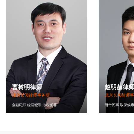
曹树明律师
赵明赫律
北京长阅律师事务所
北京长阅律师事
金融犯罪
经济犯罪
涉税犯罪
附带民事
取保候