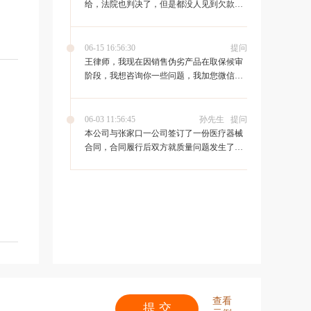
给，法院也判决了，但是都没人见到欠款
人，应该怎么才能要到钱。
06-15 16:56:30
提问
王律师，我现在因销售伪劣产品在取保候审
阶段，我想咨询你一些问题，我加您微信
了，您能通过一下吗，还有请您作为辩护人
费用是怎么收取的呢，
06-03 11:56:45
孙先生
提问
本公司与张家口一公司签订了一份医疗器械
合同，合同履行后双方就质量问题发生了争
议，后来诉至法院。张家口公司以消费者权
益保护法为依据到非公司所在区法院起诉了
我们。 请问：1，法院判决专业设备能用消
费者法吗？ 2，可以起诉到管境区以外的法
院吗？谢谢
查看
提 交