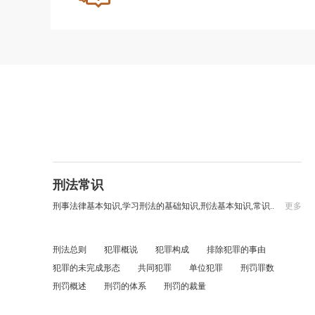
刑法常识
刑事法律基本知识,学习刑法的基础知识,刑法基本知识,常识..
更多
刑法总则
犯罪概说
犯罪构成
排除犯罪的事由
犯罪的未完成形态
共同犯罪
单位犯罪
刑罚罪数
刑罚概述
刑罚的体系
刑罚的裁量