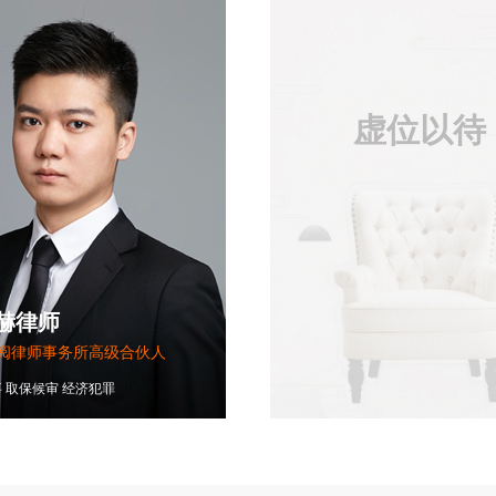
虚位以待
赫律师
阅律师事务所高级合伙人
事
取保候审
经济犯罪