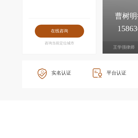
曹树明
15863
经济犯罪、知识产权犯罪、附带民事
咨询当前定位城市
王学强律师
实名认证
平台认证