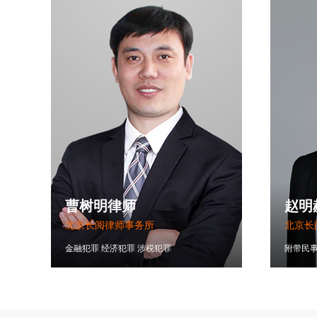
曹树明律师
赵明
北京长阅律师事务所
北京长
金融犯罪
经济犯罪
涉税犯罪
附带民