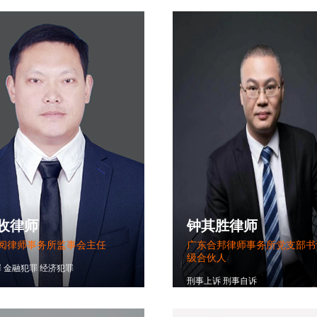
收律师
钟其胜律师
阅律师事务所监事会主任
广东合邦律师事务所党支部书
级合伙人
罪
金融犯罪
经济犯罪
刑事上诉
刑事自诉