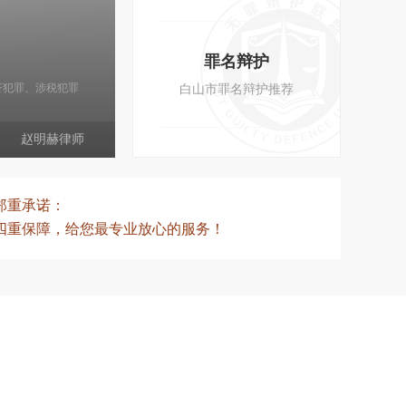
赵明赫律师
/
北京长阅律师事务所高级
罪名辩护
18611909496
济犯罪、涉税犯罪
白山市罪名辩护推荐
赵明赫律师
郑重承诺：
四重保障，给您最专业放心的服务！