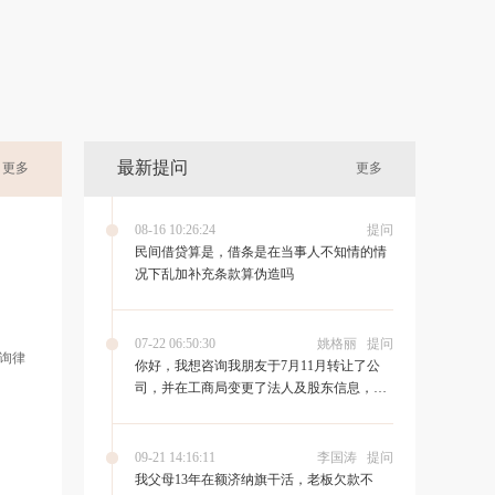
最新提问
更多
更多
08-16 10:26:24
提问
民间借贷算是，借条是在当事人不知情的情
况下乱加补充条款算伪造吗
07-22 06:50:30
姚格丽
提问
询律
你好，我想咨询我朋友于7月11月转让了公
司，并在工商局变更了法人及股东信息，但
新法人没有去银行办理变更，现在新法人利
用公司帐户大额走帐，涉案金额3000多万
元，导致我朋友挨拘留，请问这种情况，我
09-21 14:16:11
李国涛
提问
朋友会被怎么处理。
我父母13年在额济纳旗干活，老板欠款不