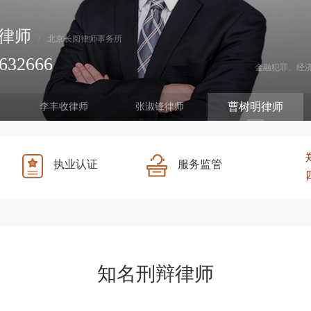
律师
/
北京长阅律师事务所
632666
金融犯罪、经
曹树明律师
李丰收律师
张淑锋律师
执业认证
服务监管
知名刑辩律师