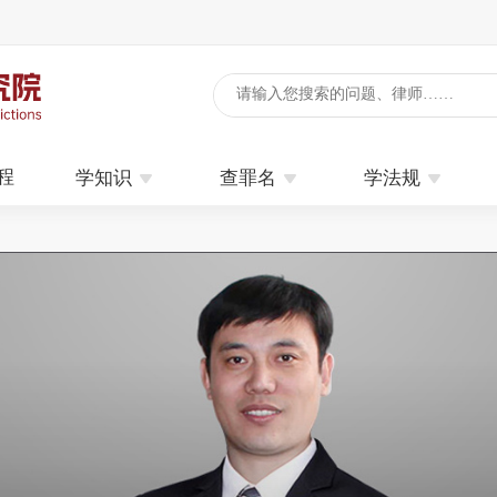



程
学知识
查罪名
学法规