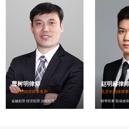
曹树明律师
赵明赫律
北京长阅律师事务所
北京长阅律师事
金融犯罪
经济犯罪
涉税犯罪
附带民事
取保候