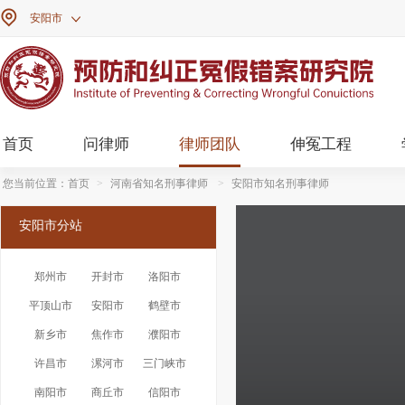

安阳市

首页
问律师
律师团队
伸冤工程
您当前位置：
首页
>
河南省知名刑事律师
>
安阳市知名刑事律师
安阳市分站
郑州市
开封市
洛阳市
平顶山市
安阳市
鹤壁市
新乡市
焦作市
濮阳市
许昌市
漯河市
三门峡市
南阳市
商丘市
信阳市