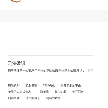
刑法常识
刑事法律基本知识,学习刑法的基础知识,刑法基本知识,常识..
更多
刑法总则
犯罪概说
犯罪构成
排除犯罪的事由
犯罪的未完成形态
共同犯罪
单位犯罪
刑罚罪数
刑罚概述
刑罚的体系
刑罚的裁量